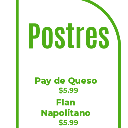
Postres
Pay de Queso
$5.99
Flan
Napolitano
$5.99