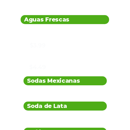
BEBIDAS
Aguas Frescas
Horchata y Limón
Mediana
$3.99
Grande
$4.49
Sodas Mexicanas
$3.99
Soda de Lata
$1.99