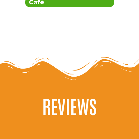
Café
$1.99
REVIEWS